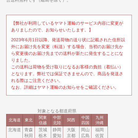
【弊社が利用しているヤマト運輸のサービス内容に変更が
ありましたので、お知らせいたします。】
2023年6月1日以降、発送荷物の送り状に記載された住所以
外にお届け先を変更（転送）する場合、当初のお届け先か
ら変更後のお届け先までの送料が新たに発生することにな
りました。
この送料は荷物を受け取りになるお客様の負担（着払い）
となります。弊社では保証できませんので、商品を発送さ
れる際はご注意ください。
なお、詳細はヤマト運輸のお知らせをご確認ください。
対象となる都道府県
関東
中部
中国
九州
北海道
東北
関西
信越
北陸
四国
沖縄
北海道
青森
茨城
静岡
大阪
岡山
福岡
秋田
栃木
愛知
京都
広島
佐賀