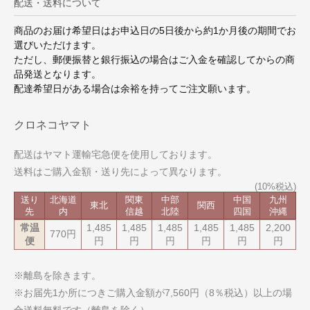
配送・送料について
商品のお届け希望日はお申込日の5日後から約1か月後の期間でお
選びいただけます。
ただし、郵便振替と銀行振込の場合はご入金を確認してからの商
品発送となります。
配達希望日がある場合は余裕を持ってご注文願います。
クロネコヤマト
配送はヤマト運輸宅急便を使用しております。
送料はご購入金額・送り先によって異なります。
送り
北海道
関東
中部
中国
九州
東北
関西
先
内
信越
北陸
四国
沖縄
常温
1,485
1,485
1,485
1,485
1,485
2,200
770円
便
円
円
円
円
円
円
※離島を除きます。
※お届先1か所につきご購入金額が7,560円（8％税込）以上の場
合送料無料です（離島を除く）。