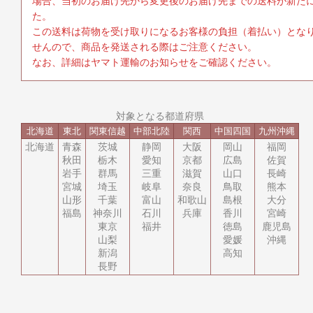
場合、当初のお届け先から変更後のお届け先までの送料が新た
た。
この送料は荷物を受け取りになるお客様の負担（着払い）とな
せんので、商品を発送される際はご注意ください。
なお、詳細はヤマト運輸のお知らせをご確認ください。
対象となる都道府県
北海道
東北
関東
信越
中部
北陸
関西
中国
四国
九州
沖縄
北海道
青森
茨城
静岡
大阪
岡山
福岡
秋田
栃木
愛知
京都
広島
佐賀
岩手
群馬
三重
滋賀
山口
長崎
宮城
埼玉
岐阜
奈良
鳥取
熊本
山形
千葉
富山
和歌山
島根
大分
福島
神奈川
石川
兵庫
香川
宮崎
東京
福井
徳島
鹿児島
山梨
愛媛
沖縄
新潟
高知
長野