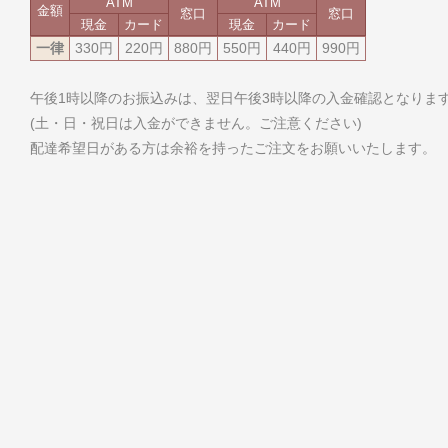
ATM
ATM
金額
窓口
窓口
現金
カード
現金
カード
一律
330円
220円
880円
550円
440円
990円
午後1時以降のお振込みは、翌日午後3時以降の入金確認となりま
(土・日・祝日は入金ができません。ご注意ください)
配達希望日がある方は余裕を持ったご注文をお願いいたします。