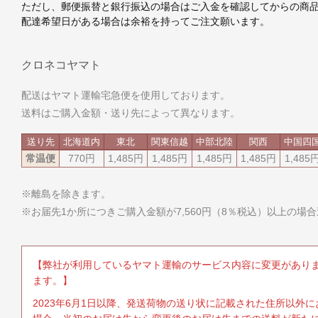
ただし、郵便振替と銀行振込の場合はご入金を確認してからの商
配達希望日がある場合は余裕を持ってご注文願います。
クロネコヤマト
配送はヤマト運輸宅急便を使用しております。
送料はご購入金額・送り先によって異なります。
送り先
北海道内
東北
関東
信越
中部
北陸
関西
中国
四
常温便
770円
1,485円
1,485円
1,485円
1,485円
1,485
※離島を除きます。
※お届先1か所につきご購入金額が7,560円（8％税込）以上の場
【弊社が利用しているヤマト運輸のサービス内容に変更があり
ます。】
2023年6月1日以降、発送荷物の送り状に記載された住所以外