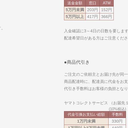
送金金額
窓口
ATM
5万円未満
203円
152円
5万円以上
417円
366円
す。
入金確認に3～4日の日数を要しま
配達希望日がある方はご注意くだ
●商品代引き
ご注文のご依頼主とお届け先が同一
商品配達時に、配達員に代金をお支
代引き手数料はお客様の負担となり
ヤマトコレクトサービス （お届先
代金引換お支払い総額
手数料
1万円未満
330円