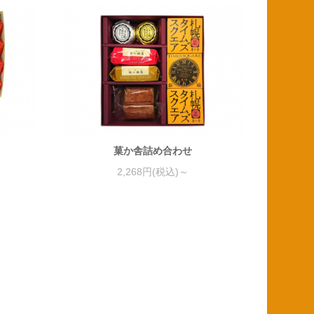
）
菓か舎詰め合わせ
2,268円(税込)～