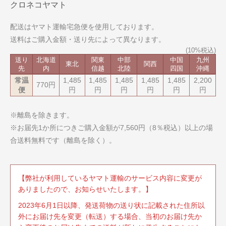
クロネコヤマト
配送はヤマト運輸宅急便を使用しております。
送料はご購入金額・送り先によって異なります。
送り
北海道
関東
中部
中国
九州
東北
関西
先
内
信越
北陸
四国
沖縄
常温
1,485
1,485
1,485
1,485
1,485
2,200
770円
便
円
円
円
円
円
円
※離島を除きます。
※お届先1か所につきご購入金額が7,560円（8％税込）以上の場
合送料無料です（離島を除く）。
【弊社が利用しているヤマト運輸のサービス内容に変更が
ありましたので、お知らせいたします。】
2023年6月1日以降、発送荷物の送り状に記載された住所以
外にお届け先を変更（転送）する場合、当初のお届け先か