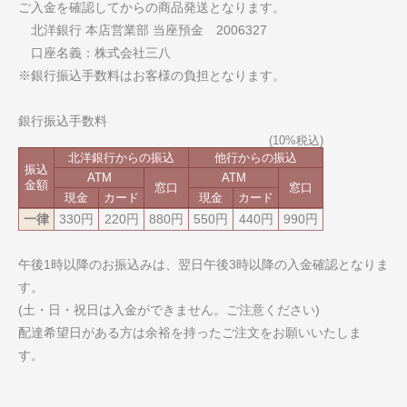
ご入金を確認してからの商品発送となります。
北洋銀行 本店営業部 当座預金 2006327
口座名義：株式会社三八
※銀行振込手数料はお客様の負担となります。
銀行振込手数料
北洋銀行からの振込
他行からの振込
振込
ATM
ATM
金額
窓口
窓口
現金
カード
現金
カード
一律
330円
220円
880円
550円
440円
990円
午後1時以降のお振込みは、翌日午後3時以降の入金確認となりま
す。
(土・日・祝日は入金ができません。ご注意ください)
配達希望日がある方は余裕を持ったご注文をお願いいたしま
す。