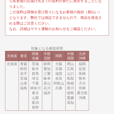
ら変更後のお届け先までの送料が新たに発生することにな
りました。
この送料は荷物を受け取りになるお客様の負担（着払い）
となります。弊社では保証できませんので、商品を発送さ
れる際はご注意ください。
なお、詳細はヤマト運輸のお知らせをご確認ください。
対象となる都道府県
関東
中部
中国
九州
北海道
東北
関西
信越
北陸
四国
沖縄
北海道
青森
茨城
静岡
大阪
岡山
福岡
秋田
栃木
愛知
京都
広島
佐賀
岩手
群馬
三重
滋賀
山口
長崎
宮城
埼玉
岐阜
奈良
鳥取
熊本
山形
千葉
富山
和歌山
島根
大分
福島
神奈川
石川
兵庫
香川
宮崎
東京
福井
徳島
鹿児島
山梨
愛媛
沖縄
新潟
高知
長野